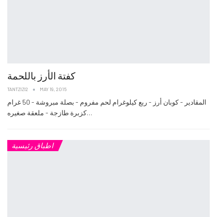
كفتة الأرز باللحمة
TANTZIZI2
MAY 19, 2015
المقادير - كوبان أرز - ربع كيلوغرام لحم مفروم - بصلة مبروشة - 50 غرام
كزبرة طازجة - ملعقة صغيره…
اطباق رئيسية