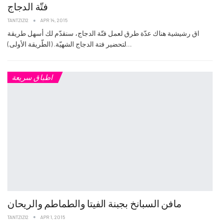
فتّة الدجاج
TANTZIZI2
APR 14, 2015
اق رشيشية هناك عدّة طرق لعمل فتّة الدجاج، سنقدّم لك أسهل طريقة
لتحضير فتة الدجاج الشهيّة. (الطّريقة الأولى)…
اطباق سريعة
مافن السبانخ بجبنة الفيتا والطماطم والريحان
TANTZIZI2
APR 1, 2015