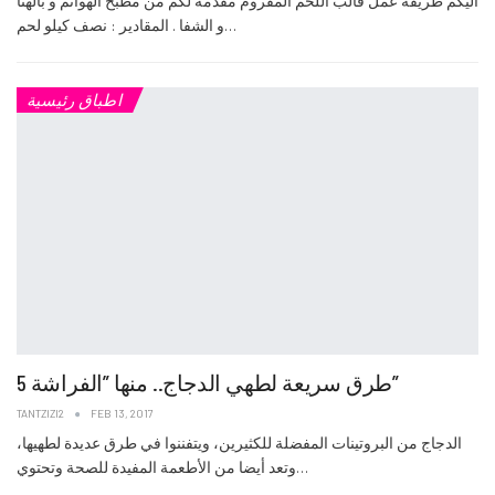
اليكم طريقة عمل قالب اللحم المفروم مقدمة لكم من مطبخ الهوانم و بالهنا
و الشفا . المقادير : نصف كيلو لحم…
اطباق رئيسية
5 طرق سريعة لطهي الدجاج.. منها ”الفراشة”
TANTZIZI2
FEB 13, 2017
الدجاج من البروتينات المفضلة للكثيرين، ويتفننوا في طرق عديدة لطهيها،
وتعد أيضا من الأطعمة المفيدة للصحة وتحتوي…