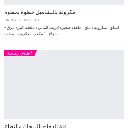
مكرونة بالبشاميل خطوة بخطوة
TANTZIZI2
APR 10, 2019
- لسلق المكرونة : ملح : ملعقة صغيرة الزيت النباتي : ملعقة كبيرة مرق
دجاج : 1 مكعب معكرونة : مغلف…
اطباق رئيسية
فتة الدجاج بالريحان والنعناع