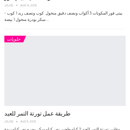
JOJO2
AUG 14, 2012
- بيتى فور المكونات 3‏ أكواب ونصف دقيق منخول‏ ‏ كوب ونصف زبد‏ 1‏ كوب
سكر بودرة منخول‏ 1‏ بيضة‏…
حلويات
طريقة عمل تورتة التمر للعيد
JOJO2
AUG 5, 2012
مقادير تورتة التمر للعيد 2 كيلو طحين نص كيلو سكر بودره نص كيلو زبدة