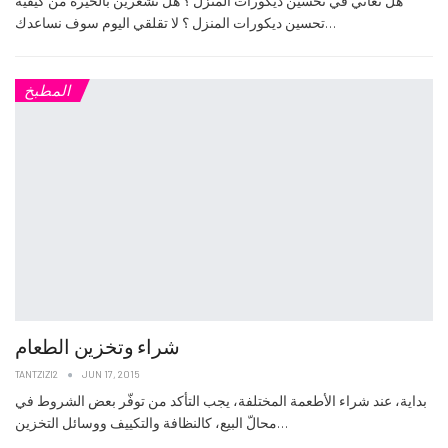
هل تعاني في تحسين ديكورات المنزل ؟ هل تشعرين بالحيرة من كيفية
تحسين ديكورات المنزل ؟ لا تقلقي اليوم سوف نساعدك…
المطبخ
شراء وتخزين الطعام
TANTZIZI2
JUN 17, 2015
بداية، عند شراء الأطعمة المختلفة، يجب التأكد من توفّر بعض الشروط في
محالّ البيع، كالنظافة والتكييف ووسائل التخزين…