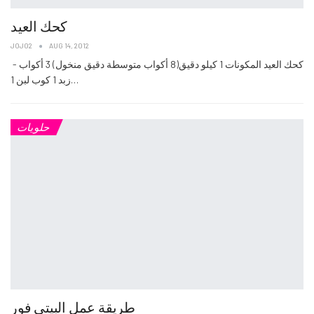
كحك العيد
JOJO2
AUG 14, 2012
- كحك العيد المكونات 1‏ كيلو دقيق‏(8‏ أكواب متوسطة دقيق منخول‏) 3‏ أكواب
زبد‏ 1‏ كوب لبن‏ 1‏…
حلويات
طريقة عمل البيتي فور