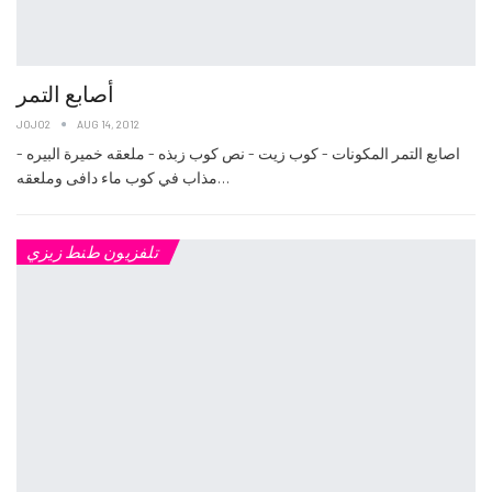
أصابع التمر
JOJO2
AUG 14, 2012
- اصابع التمر المكونات - كوب زيت - نص كوب زبذه - ملعقه خميرة البيره
مذاب في كوب ماء دافى وملعقه…
تلفزيون طنط زيزي