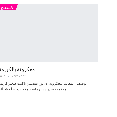
المطبخ
معكرونة بالكريمة
JOJO
NOV 24, 2011
الوصف: المقادير معكرونة اي نوع تفضلين باكيت صغير كريمة
مخفوقة صدر دجاج مقطع مكعبات بصلة شرائح…