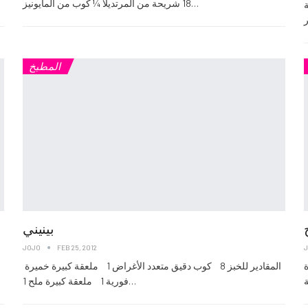
18 شريحة من المرتديلا ¼ كوب من المايونيز…
المطبخ
بينيني
JOJO
FEB 25, 2012
صغيرة
المقادير للخبز 8 كوب دقيق متعدد الأغراض 1 ملعقة كبيرة خميرة
فورية 1 ملعقة كبيرة ملح 1…