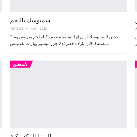
سمبوسك باللحم
TANTZIZI2
NOV 1, 2012
لبن
عجين السمبوسك أو ورق البسطيلة نصف كيلو لحم بقر مفروم 2
بصلة 250 غ بازلاء خضراء 2 جزر مبشور بهارات بقدونس…
المطبخ
البيتزا المكسيكية