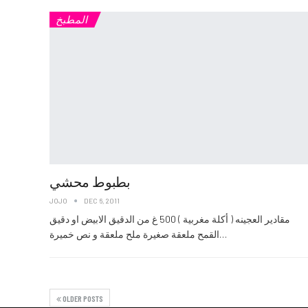
المطبخ
بطبوط محشي
JOJO
DEC 6, 2011
مقادير العجينه ( أكلة مغربية ) 500 غ من الدقيق الابيض او دقيق
القمح ملعقة صغيرة ملح ملعقة و نص خميرة…
OLDER POSTS