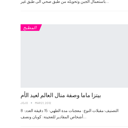
باستعمال الجبن وتحويله من طبق صحي الى طبق غير…
المطبخ
بيتزا ماما وصفة منال العالم لعيد الأم
JOJO
MAR 21, 2012
التصنيف:مقبلات النوع: معجنات مدة الطهي: 15 دقيقة العدد: 8
أشخاص المقادير للعجينة: كوبان ونصف…