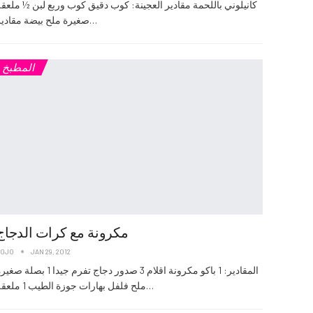
كانيلوني باللحمة مقادير العجينة: كوب دقيق كوب وربع لبن ½ ملعقة
صغيرة ملح بيضة مقادير…
المطبخ
مكرونة مع كرات الدجاج
JOJO
JAN 29, 2012
المقادير: 1 باكو مكرونة اقلام 3 صدور دجاج تفرم جيدا 1 بصلة 
ملح فلفل بهارات جوزة الطيب 1 ملعقة…