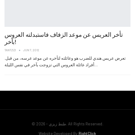
تأخر العريس عن موعد الزفاف فاستبدلته العروس
بآخر!
TANTZIZI
JUN 7, 2012
.تعرض عريس هندي للضرب هو وعائلته لتأخره عن موعد عرسه، من قبل
أفراد عائلة العروس التي تزوجت بآخر في نفس الليلة…
© 2026 - طنط زيزي. All Rights Reserved.
Website Developed By
RightClick