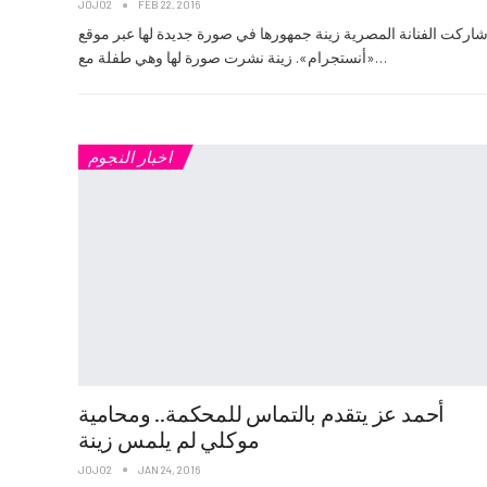
JOJO2
FEB 22, 2016
اركت الفنانة المصرية زينة جمهورها في صورة جديدة لها عبر موقع
«أنستجرام». زينة نشرت صورة لها وهي طفلة مع…
اخبار النجوم
أحمد عز يتقدم بالتماس للمحكمة.. ومحامية
موكلي لم يلمس زينة
JOJO2
JAN 24, 2016