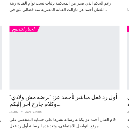
كشفت الفنانة زينة عن شعورها بالقلق والخوف لدرجة قد تصل إلى
رغم الحكم الذي صدر من المحكمة بإثبات نسب توأم الفنانة زينة
للفنان أحمد عز مازالت الفنانة المصرية منة فضالي تثق في…
اخبار النجوم
أول رد فعل مباشر لأحمد عز: “برضه مش ولادي”
وكلام جارح آخر إليكم…
JOJO2
JAN 14, 2016
د
قام الفنان أحمد عز بكتابة رسالة نشرها على حسابه الشخصي على
ر
موقع التواصل الاجتماعي، وتعد هذه الرسالة أول رد فعل…