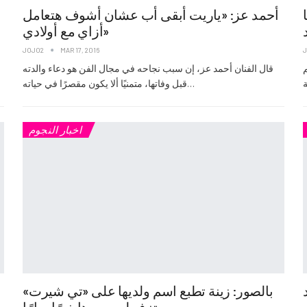
أحمد عز: «ياريت أبقى أب عشان أشوف هتعامل
أزاي مع أولادي»
JOJO2
MAR 17, 2016
م
قال الفنان أحمد عز، إن سبب نجاحه في مجال الفن هو دعاء والدته
قبل وفاتها، متمنيًا ألا يكون مقصرًا في حياته…
اخبار النجوم
بالصور: زينة تطبع اسم ولديها على «تي شيرت»