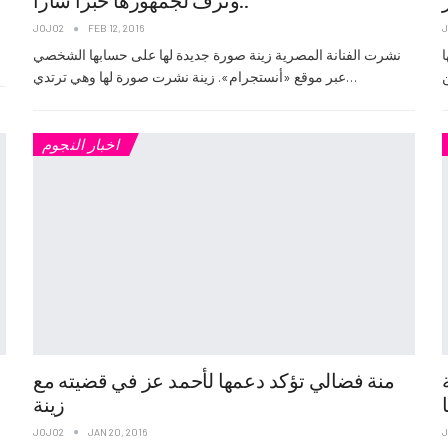
وتزف لجمهورها خبرًا سارًا..
FEB 12, 2016
JOJO2
ش
ا
نشرت الفنانة المصرية زينة صورة جديدة لها على حسابها الشخصي
عبر موقع «أنستجرام». زينة نشرت صورة لها وهي ترتدي…
اخبار النجوم
منة فضالي تؤكد دعمها لأحمد عز في قضيته مع
زينة
JOJO2
JAN 20, 2016