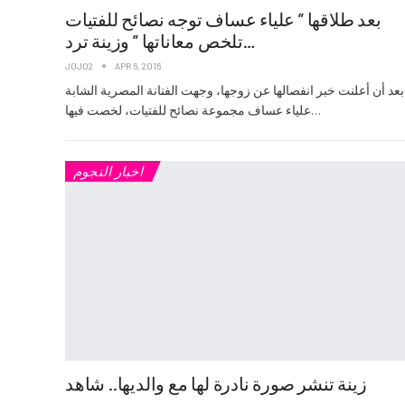
بعد طلاقها ” علياء عساف توجه نصائح للفتيات
تلخص معاناتها ” وزينة ترد…
JOJO2
APR 6, 2016
بعد أن أعلنت خبر انفصالها عن زوجها، وجهت الفنانة المصرية الشابة
علياء عساف مجموعة نصائح للفتيات، لخصت فيها…
اخبار النجوم
زينة تنشر صورة نادرة لها مع والديها.. شاهد