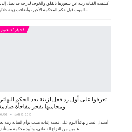
الموت قبل حكم المحكمة الأخير، وأضافت زينة خلالها…
اخبار النجوم
تعرفوا على أول رد فعل لزينة بعد الحكم النهائي
ومحاميها يفجر مفاجأة صادمة
JOJO2
JAN 13, 2016
أستدل الستار نهائياً اليوم على قضية إثبات نسب توأم الفنانة زينة بع
عامين من النزاع القضائي، وتأييد محكمة مستأنف…