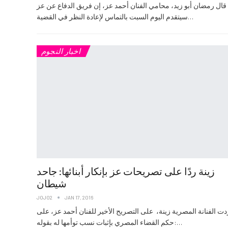
قال رمضان أبو زيد، محامي الفنان أحمد عز، إن فريق الدفاع عن عز
سيتقدم اليوم السبت بالتماس لإعادة النظر في القضية…
اخبار النجوم
زينة ردًا على تصريحات عز بإنكار أبنائها: جاحد
شيطان
JOJO2
JAN 17, 2016
دت الفنانة المصرية زينة، على التصريح الأخير للفنان أحمد عز، على
حكم القضاء المصري بإثبات نسب توأمها له بقوله:…