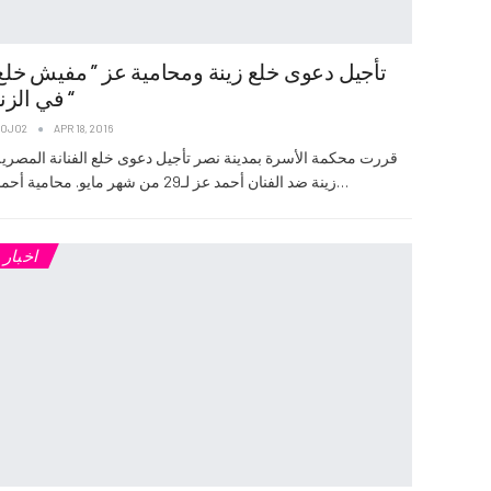
تأجيل دعوى خلع زينة ومحامية عز ” مفيش خلع
في الزنا “
JOJO2
APR 18, 2016
قررت محكمة الأسرة بمدينة نصر تأجيل دعوى خلع الفنانة المصرية
زينة ضد الفنان أحمد عز لـ29 من شهر مايو. محامية أحمد…
اخبار