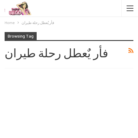
فأر يٌعطل رحلة طيران
Home
Browsing Tag
فأر يٌعطل رحلة طيران