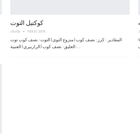
كوكتيل التوت
JOJO2
FEB 21, 2016
دير 2 حبة خوخ 14 حبة بطيخ 1 حبة تفاح 1 حبة مانجو 4
المقادير : كرز: نصف كوب (منزوع النوى) التوت: نصف كوب توت
العليق: نصف كوب (الرازبيري) العنبية:…