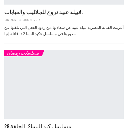
نبيلة عبيد تروج للجلاليب والعبايات!!
TANTZIZI2
AUG 29, 2012
أعربت الفنانة المصرية نبيلة عبيد عن سعادتها من ردود الفعل التي تلقتها عن
دورها في مسلسل «كيد النسا 2»، قائلة إنها…
مسلسلات رمضان
مسلسل كيد النسا2..الحلقة 29