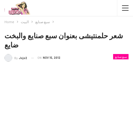
سبع صنايع
البيت
Home
شعر حلمنتيشى بعنوان سبع صنايع والبخت
ضايع
سبع صنايع
ON
NOV 15, 2012
By
Jojo2