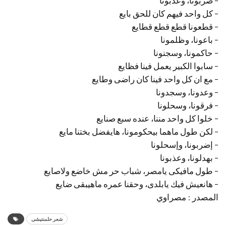
– ضربونا، وعذبونا
– كل واحد فيهم كان للحق بايع
– قطعونا قطع قطع قطايع
– باعونا، وظلمونا
– حاكمونا، وسجنونا
– سابوا الكبير يعمل فينا فظايع
– مع ان كل واحد فينا كان راضى وطايع
– وعدونا، وسجدونا
– فرقونا، وسحلونا
– خلوا كل واحد مننا، عنده سبع صنايع
– لكن طول ماهما بيحكومونا، هايفضل بختنا مايع
– إضربونا، وإسحلونا
– بهدلونا، وعذبونا
– طول مافيكى يامصر، شباب حر مش خاضع ولاصايع
– هانعيش فيك يابلدى، وحقنا عمره ماهيبقى ضايع
المصدر : مصراوي
شعر حلمنتيشى