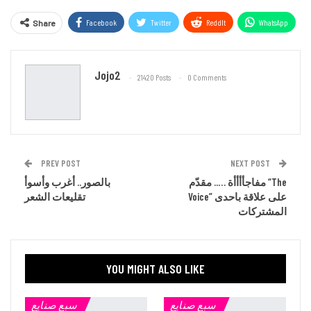
Facebook
Twitter
ReddIt
WhatsApp
Share
Email
Jojo2
21420 Posts
0 Comments
PREV POST
NEXT POST
مفاجأأأأة ….. مقدّم “The
بالصور.. أغرب وأسوأ
Voice” على علاقة باحدى
تقليعات الشعر
المشتركات
YOU MIGHT ALSO LIKE
سبع صنايع
سبع صنايع