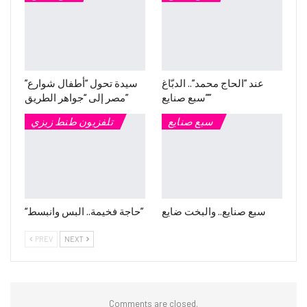
عند ”الحاج محمد”.. الدبّاغ
سيدة تحول “أطفال شوارع”
”سبع صنايع”
مصر إلى “جواهر الطريق”
سبع صنايع
تلفزيون طنط زيزي
سبع صنايع.. والبخت ضايع
“حاجة فخيمة.. البس وانبسط”
PREV
NEXT
Comments are closed.